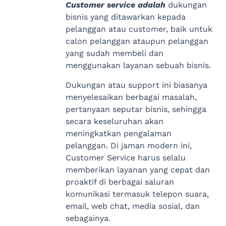
Customer service adalah
dukungan
bisnis yang ditawarkan kepada
pelanggan atau customer, baik untuk
calon pelanggan ataupun pelanggan
yang sudah membeli dan
menggunakan layanan sebuah bisnis.
Dukungan atau support ini biasanya
menyelesaikan berbagai masalah,
pertanyaan seputar bisnis, sehingga
secara keseluruhan akan
meningkatkan pengalaman
pelanggan. Di jaman modern ini,
Customer Service harus selalu
memberikan layanan yang cepat dan
proaktif di berbagai saluran
komunikasi termasuk telepon suara,
email, web chat, media sosial, dan
sebagainya.