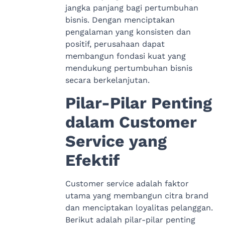
jangka panjang bagi pertumbuhan
bisnis. Dengan menciptakan
pengalaman yang konsisten dan
positif, perusahaan dapat
membangun fondasi kuat yang
mendukung pertumbuhan bisnis
secara berkelanjutan.
Pilar-Pilar Penting
dalam Customer
Service yang
Efektif
Customer service adalah faktor
utama yang membangun citra brand
dan menciptakan loyalitas pelanggan.
Berikut adalah pilar-pilar penting