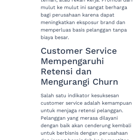
mulut ke mulut ini sangat berharga
bagi perusahaan karena dapat
meningkatkan eksposur brand dan
memperluas basis pelanggan tanpa
biaya besar.
Customer Service
Mempengaruhi
Retensi dan
Mengurangi Churn
Salah satu indikator kesuksesan
customer service adalah kemampuan
untuk menjaga retensi pelanggan.
Pelanggan yang merasa dilayani
dengan baik akan cenderung kembali
untuk berbisnis dengan perusahaan