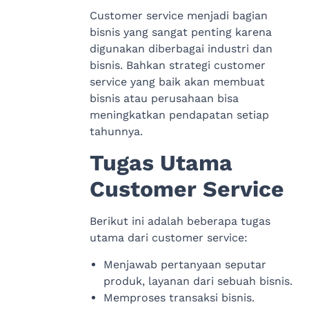
Customer service menjadi bagian
bisnis yang sangat penting karena
digunakan diberbagai industri dan
bisnis. Bahkan strategi customer
service yang baik akan membuat
bisnis atau perusahaan bisa
meningkatkan pendapatan setiap
tahunnya.
Tugas Utama
Customer Service
Berikut ini adalah beberapa tugas
utama dari customer service:
Menjawab pertanyaan seputar
produk, layanan dari sebuah bisnis.
Memproses transaksi bisnis.