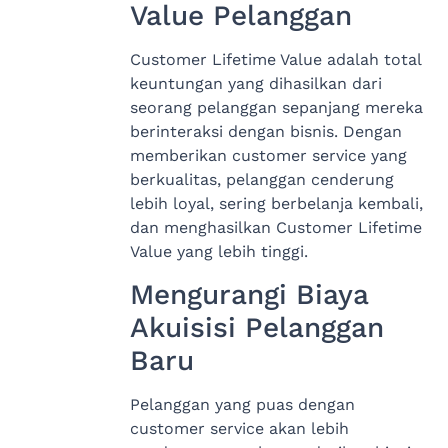
Value Pelanggan
Customer Lifetime Value adalah total
keuntungan yang dihasilkan dari
seorang pelanggan sepanjang mereka
berinteraksi dengan bisnis. Dengan
memberikan customer service yang
berkualitas, pelanggan cenderung
lebih loyal, sering berbelanja kembali,
dan menghasilkan Customer Lifetime
Value yang lebih tinggi.
Mengurangi Biaya
Akuisisi Pelanggan
Baru
Pelanggan yang puas dengan
customer service akan lebih