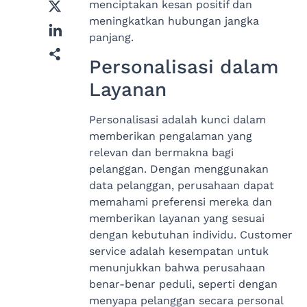
menciptakan kesan positif dan
meningkatkan hubungan jangka
panjang.
Personalisasi dalam
Layanan
Personalisasi adalah kunci dalam
memberikan pengalaman yang
relevan dan bermakna bagi
pelanggan. Dengan menggunakan
data pelanggan, perusahaan dapat
memahami preferensi mereka dan
memberikan layanan yang sesuai
dengan kebutuhan individu. Customer
service adalah kesempatan untuk
menunjukkan bahwa perusahaan
benar-benar peduli, seperti dengan
menyapa pelanggan secara personal