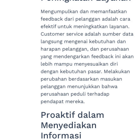
Mengumpulkan dan memanfaatkan
feedback dari pelanggan adalah cara
efektif untuk meningkatkan layanan.
Customer service adalah sumber data
langsung mengenai kebutuhan dan
harapan pelanggan, dan perusahaan
yang mendengarkan feedback ini akan
lebih mampu menyesuaikan diri
dengan kebutuhan pasar. Melakukan
perubahan berdasarkan masukan
pelanggan menunjukkan bahwa
perusahaan peduli terhadap
pendapat mereka.
Proaktif dalam
Menyediakan
Informasi