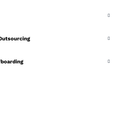
Outsourcing
fboarding