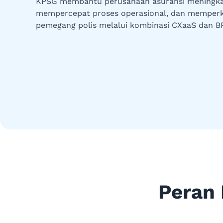
KPSG membantu perusahaan asuransi meningkat
mempercepat proses operasional, dan memper
pemegang polis melalui kombinasi CXaaS dan BP
Peran 