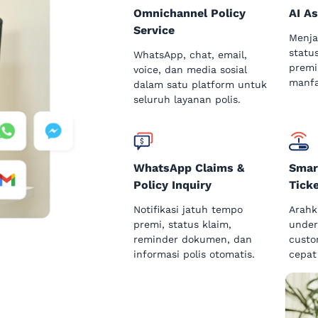
Omnichannel Policy
AI As
Service
Menja
status
WhatsApp, chat, email,
premi
voice, dan media sosial
manfa
dalam satu platform untuk
seluruh layanan polis.
WhatsApp Claims &
Smar
Policy Inquiry
Ticke
Notifikasi jatuh tempo
Arahk
premi, status klaim,
under
reminder dokumen, dan
custo
informasi polis otomatis.
cepat