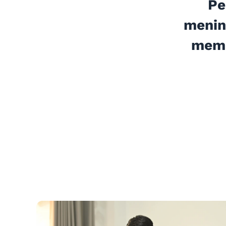
Pe
menin
memb