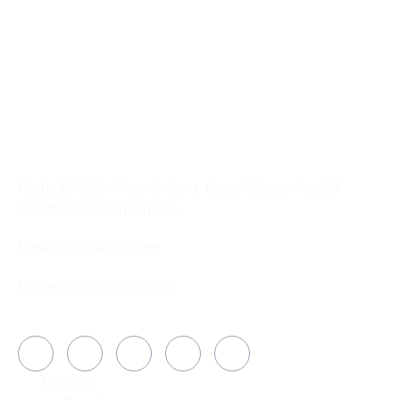
KANTOR PUSAT
Graha BIP, 9th Floor Jl. Jend. Gatot Subroto Kav.23
Jakarta 12930, Indonesia
Email: info@kpsg.com
Phone: +62 21–5229910
Media Sosial
PERUSAHAAN
Beranda
SOLUSI
TENTANG
BAGIAN