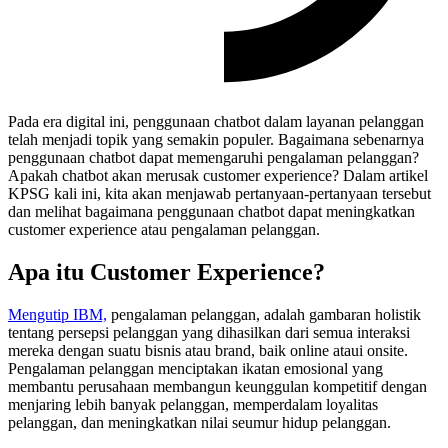
Pada era digital ini, penggunaan chatbot dalam layanan pelanggan
telah menjadi topik yang semakin populer. Bagaimana sebenarnya
penggunaan chatbot dapat memengaruhi pengalaman pelanggan?
Apakah chatbot akan merusak customer experience? Dalam artikel
KPSG kali ini, kita akan menjawab pertanyaan-pertanyaan tersebut
dan melihat bagaimana penggunaan chatbot dapat meningkatkan
customer experience atau pengalaman pelanggan.
Apa itu Customer Experience?
Mengutip IBM,
pengalaman pelanggan, adalah gambaran holistik
tentang persepsi pelanggan yang dihasilkan dari semua interaksi
mereka dengan suatu bisnis atau brand, baik online ataui onsite.
Pengalaman pelanggan menciptakan ikatan emosional yang
membantu perusahaan membangun keunggulan kompetitif dengan
menjaring lebih banyak pelanggan, memperdalam loyalitas
pelanggan, dan meningkatkan nilai seumur hidup pelanggan.