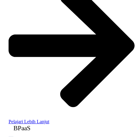
Pelajari Lebih Lanjut
BPaaS