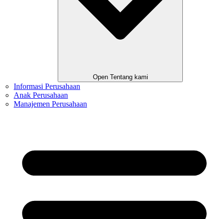
Open Tentang kami
Informasi Perusahaan
Anak Perusahaan
Manajemen Perusahaan