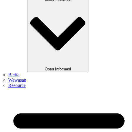
Open Informasi
Berita
Wawasan
Resource