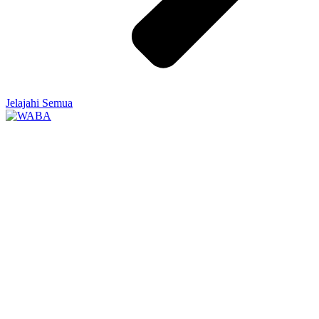
Jelajahi Semua