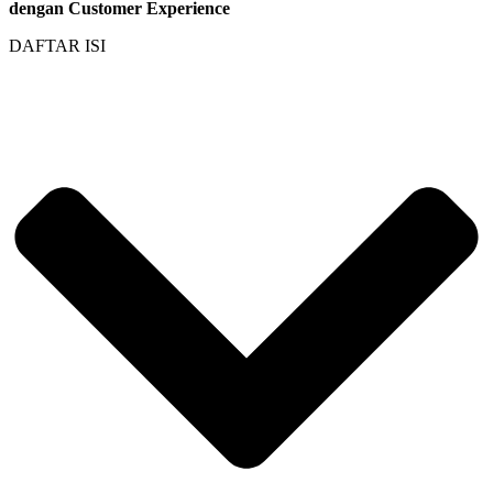
dengan Customer Experience
DAFTAR ISI