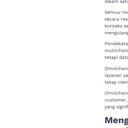
dalam sat
Semua riwa
secara re
konteks s
mengulang
Pendekatan
multichan
tetapi dat
Omnichann
layanan ya
tetap mem
Omnichann
customer, 
yang signi
Meng