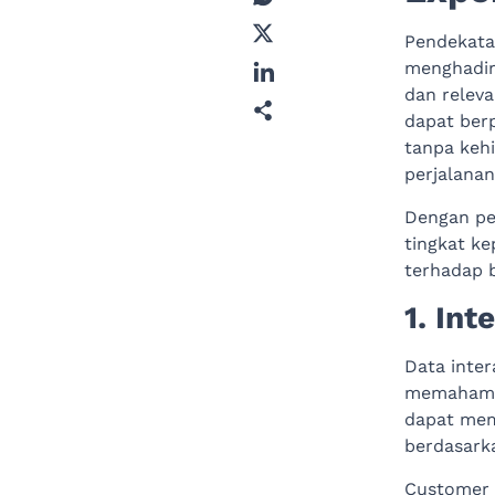
Pendekata
menghadirk
dan relev
dapat berp
tanpa keh
perjalanan
Dengan pe
tingkat ke
terhadap b
1. Int
Data inte
memahami 
dapat mem
berdasark
Customer 