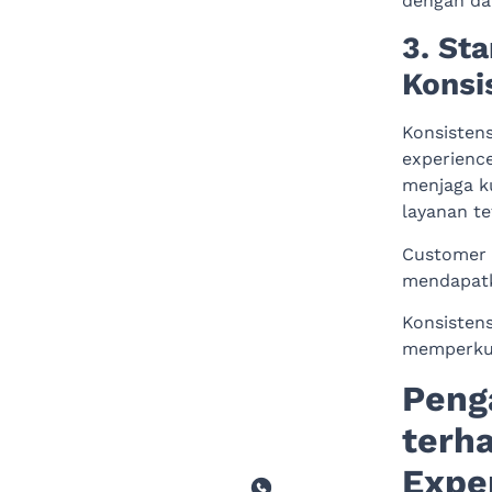
dengan da
3. St
Konsi
Konsisten
experienc
menjaga k
layanan t
Customer y
mendapatk
Konsisten
memperkua
Peng
terh
Expe