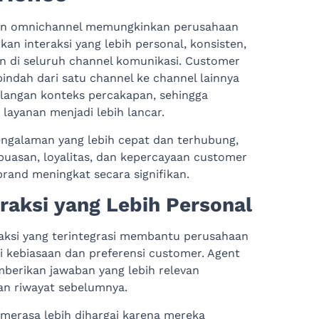
n omnichannel memungkinkan perusahaan
an interaksi yang lebih personal, konsisten,
an di seluruh channel komunikasi. Customer
indah dari satu channel ke channel lainnya
ilangan konteks percakapan, sehingga
 layanan menjadi lebih lancar.
ngalaman yang lebih cepat dan terhubung,
puasan, loyalitas, dan kepercayaan customer
rand meningkat secara signifikan.
eraksi yang Lebih Personal
raksi yang terintegrasi membantu perusahaan
kebiasaan dan preferensi customer. Agent
berikan jawaban yang lebih relevan
an riwayat sebelumnya.
merasa lebih dihargai karena mereka