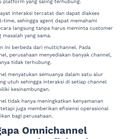
u platform yang saling terhubung.
yat interaksi tercatat dan dapat diakses
al-time, sehingga agent dapat memahami
ecara langsung tanpa harus meminta customer
 masalah yang sama.
 ini berbeda dari multichannel. Pada
nel, perusahaan menyediakan banyak channel,
anya tidak terhubung.
el menyatukan semuanya dalam satu alur
ng utuh sehingga interaksi di setiap channel
iliki kesinambungan.
el tidak hanya meningkatkan kenyamanan
tetapi juga memberikan efisiensi operasional
fikan bagi perusahaan.
apa Omnichannel