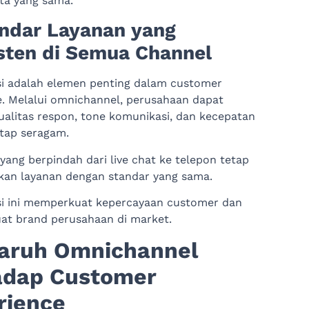
ta yang sama.
andar Layanan yang
sten di Semua Channel
si adalah elemen penting dalam customer
e. Melalui omnichannel, perusahaan dapat
ualitas respon, tone komunikasi, dan kecepatan
etap seragam.
ang berpindah dari live chat ke telepon tetap
an layanan dengan standar yang sama.
si ini memperkuat kepercayaan customer dan
t brand perusahaan di market.
aruh Omnichannel
adap Customer
rience