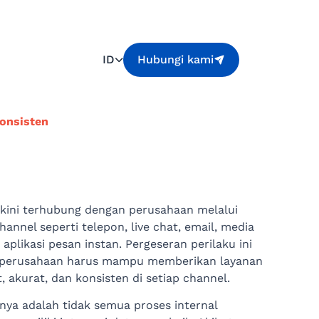
ID
Hubungi kami
Konsisten
kini terhubung dengan perusahaan melalui
hannel seperti telepon, live chat, email, media
n aplikasi pesan instan. Pergeseran perilaku ini
perusahaan harus mampu memberikan layanan
, akurat, dan konsisten di setiap channel.
nya adalah tidak semua proses internal