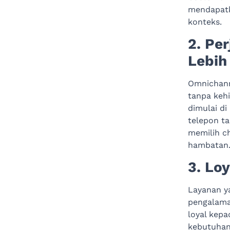
mendapatk
konteks.
2. Pe
Lebih
Omnichann
tanpa kehi
dimulai di
telepon t
memilih c
hambatan
3. Loy
Layanan y
pengalama
loyal kep
kebutuhan