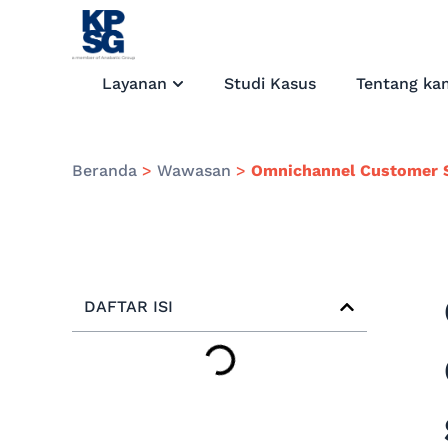
Layanan
Studi Kasus
Tentang ka
Beranda
>
Wawasan
>
Omnichannel Customer Se
DAFTAR ISI