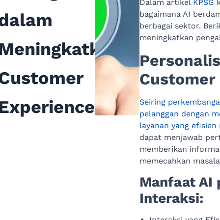
Dalam artikel
KPSG
bagaimana AI berdam
dalam
berbagai sektor. Be
meningkatkan penga
Meningkatkan
Personalis
Customer
Customer 
Experience
Seiring perkembanga
pelanggan dengan men
layanan yang efisien 
dapat menjawab pert
memberikan informas
memecahkan masala
Manfaat AI 
Interaksi:
Interaksi yang Ef