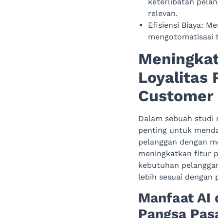
keterlibatan pela
relevan.
Efisiensi Biaya: M
mengotomatisasi t
Meningkat
Loyalitas
Customer 
Dalam sebuah studi 
penting untuk mend
pelanggan dengan m
meningkatkan fitur 
kebutuhan pelangga
lebih sesuai dengan 
Manfaat AI
Pangsa Pasa