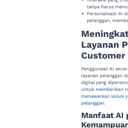
tanpa harus menu
Personalisasi: AI 
pelanggan, member
Meningka
Layanan P
Customer 
Penggunaan AI seca
layanan pelanggan d
digital yang dipersona
untuk memberikan r
menawarkan solusi y
pelanggan.
Manfaat AI 
Kemampuan 