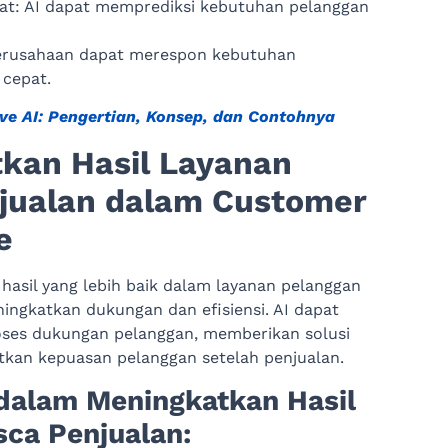
rat: AI dapat memprediksi kebutuhan pelanggan
erusahaan dapat merespon kebutuhan
cepat.
ve AI: Pengertian, Konsep, dan Contohnya
kan Hasil Layanan
jualan dalam Customer
e
asil yang lebih baik dalam layanan pelanggan
ingkatkan dukungan dan efisiensi. AI dapat
ses dukungan pelanggan, memberikan solusi
tkan kepuasan pelanggan setelah penjualan.
dalam Meningkatkan Hasil
ca Penjualan: