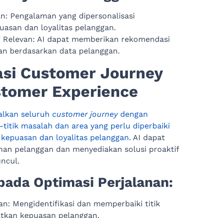
an: Pengalaman yang dipersonalisasi
asan dan loyalitas pelanggan.
 Relevan: AI dapat memberikan rekomendasi
an berdasarkan data pelanggan.
asi Customer Journey
tomer Experience
alkan seluruh
customer journey
dengan
k-titik masalah dan area yang perlu diperbaiki
kepuasan dan loyalitas pelanggan.
AI dapat
an pelanggan dan menyediakan solusi proaktif
ncul.
pada Optimasi Perjalanan:
n: Mengidentifikasi dan memperbaiki titik
tkan kepuasan pelanggan.