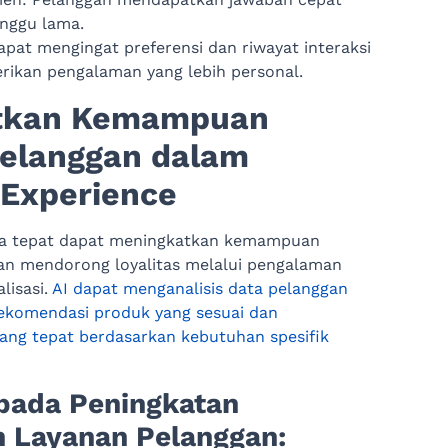
nggu lama.
dapat mengingat preferensi dan riwayat interaksi
ikan pengalaman yang lebih personal.
tkan Kemampuan
elanggan dalam
Experience
ra tepat dapat meningkatkan kemampuan
an mendorong loyalitas melalui pengalaman
lisasi.
AI dapat menganalisis data pelanggan
ekomendasi produk yang sesuai dan
ang tepat berdasarkan kebutuhan spesifik
pada Peningkatan
Layanan Pelanggan: