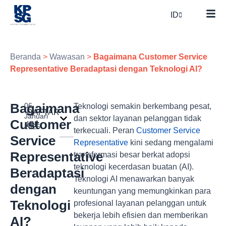
ID
Beranda
>
Wawasan
>
Bagaimana Customer Service
Representative Beradaptasi dengan Teknologi AI?
Bagaimana
06
Teknologi semakin berkembang pesat,
DAFTAR
Januari
dan sektor layanan pelanggan tidak
Customer
ISI
2025
terkecuali. Peran
Customer Service
Service
Representative
kini sedang mengalami
Representative
transformasi besar berkat adopsi
teknologi kecerdasan buatan (AI).
Beradaptasi
Teknologi AI menawarkan banyak
dengan
keuntungan yang memungkinkan para
Teknologi
profesional layanan pelanggan untuk
bekerja lebih efisien dan memberikan
AI?