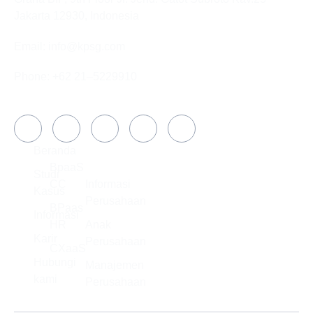
Jakarta 12930, Indonesia
Email: info@kpsg.com
Phone: +62 21–5229910
Media Sosial
PERUSAHAAN
Beranda
SOLUSI
TENTANG
BAGIAN
BpaaS
KAMI
DARI
Studi
CC
Informasi
Kasus
Perusahaan
BPaas
Informasi
HR
Anak
Karir
Perusahaan
CXaaS
SERTIFIKASI
Hubungi
Manajemen
ANAK
kami
Perusahaan
PERUSAHAAN