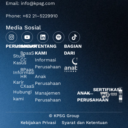
Email: info@kpsg.com
Phone: +62 21–5229910
Media Sosial
PERUSAHAAN
Beranda
SOLUSI
TENTANG
BAGIAN
BpaaS
KAMI
DARI
Studi
CC
Informasi
Kasus
Perusahaan
BPaas
Informasi
HR
Anak
Karir
Perusahaan
CXaaS
SERTIFIKASI
Hubungi
Manajemen
ANAK
kami
Perusahaan
PERUSAHAAN
© KPSG Group
Kebijakan Privasi
Syarat dan Ketentuan