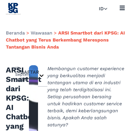
ID
Beranda
>
Wawasan
>
ARSI Smartbot dari KPSG: AI
Chatbot yang Terus Berkembang Merespons
Tantangan Bisnis Anda
ARSI
13
Membangun customer experience
DAFTAR
September
yang berkualitas menjadi
Smartbot
ISI
2023
tantangan utama di era industri
dari
yang telah terdigitalisasi ini.
KPSG:
Setiap perusahaan bersaing
untuk hadirkan customer service
AI
terbaik, demi keberlangsungan
Chatbot
bisnis. Apakah Anda salah
yang
satunya?