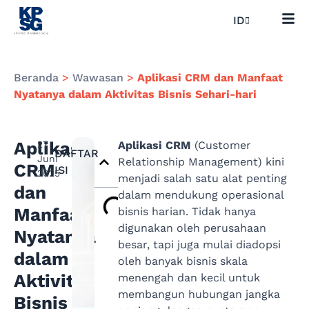
ID
Beranda
>
Wawasan
>
Aplikasi CRM dan Manfaat
Nyatanya dalam Aktivitas Bisnis Sehari-hari
Aplikasi
27
Aplikasi CRM
(Customer
DAFTAR
Juni
Relationship Management) kini
CRM
ISI
2025
menjadi salah satu alat penting
dan
dalam mendukung operasional
Manfaat
bisnis harian. Tidak hanya
digunakan oleh perusahaan
Nyatanya
besar, tapi juga mulai diadopsi
dalam
oleh banyak bisnis skala
Aktivitas
menengah dan kecil untuk
membangun hubungan jangka
Bisnis