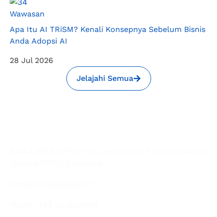
Wawasan
Apa Itu AI TRiSM? Kenali Konsepnya Sebelum Bisnis
Anda Adopsi AI
28 Jul 2026
Jelajahi Semua
KANTOR PUSAT
Graha BIP, 9th Floor Jl. Jend. Gatot Subroto Kav.23
Jakarta 12930, Indonesia
Email: info@kpsg.com
Phone: +62 21–5229910