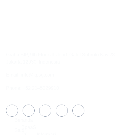
KANTOR PUSAT
Graha BIP, 9th Floor Jl. Jend. Gatot Subroto Kav.23
Jakarta 12930, Indonesia
Email: info@kpsg.com
Phone: +62 21–5229910
Media Sosial
PERUSAHAAN
Beranda
SOLUSI
TENTANG
BAGIAN
BpaaS
KAMI
DARI
Studi
CC
Informasi