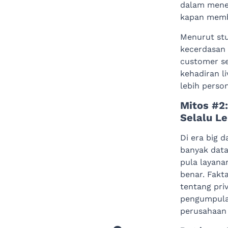
dalam mene
kapan membe
Menurut stu
kecerdasan 
customer se
kehadiran l
lebih perso
Mitos #2
Selalu Le
Di era big 
banyak data
pula layanan
benar. Fakt
tentang pri
pengumpulan
perusahaan