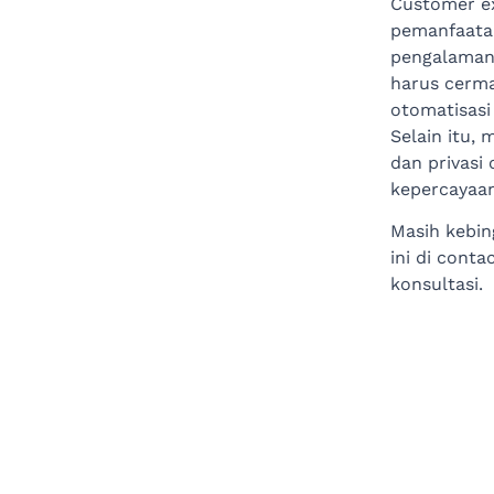
Customer ex
pemanfaatan
pengalaman
harus cerm
otomatisasi
Selain itu,
dan privas
kepercayaan
Masih kebi
ini di cont
konsultasi.