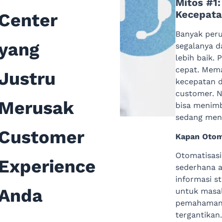
Mitos #1
Kecepata
Center
Banyak per
yang
segalanya d
lebih baik.
cepat. Mem
Justru
kecepatan 
customer. N
Merusak
bisa menimb
sedang men
Customer
Kapan Otom
Otomatisas
Experience
sederhana a
informasi s
Anda
untuk masa
pemahaman 
tergantikan