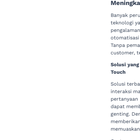
Meningka
Banyak per
teknologi y
pengalaman 
otomatisasi
Tanpa pema
customer, te
Solusi yang
Touch
Solusi terb
interaksi m
pertanyaan
dapat membe
genting. De
memberikan
memuaskan