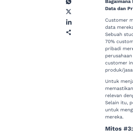
Bagaimana 
Data dan Pr
Customer m
data mereka
Sebuah stud
70% custom
pribadi mer
perusahaan 
customer i
produk/jasa
Untuk menja
memastikan
relevan den
Selain itu,
untuk meng
mereka.
Mitos #3: