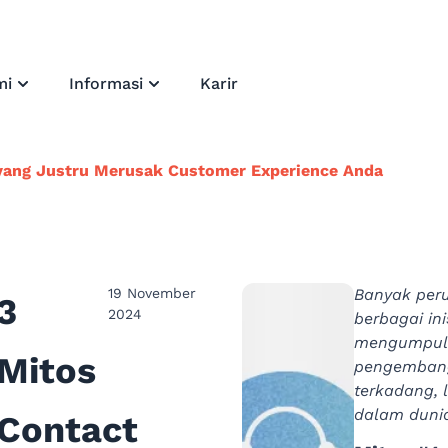
mi
Informasi
Karir
 yang Justru Merusak Customer Experience Anda
19 November
Banyak per
3
2024
berbagai ini
mengumpulk
Mitos
pengembang
terkadang, 
dalam dunia 
Contact