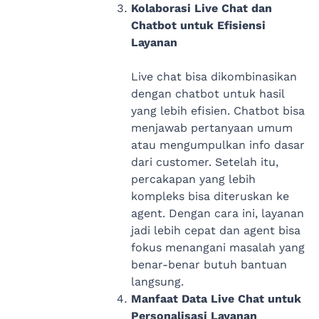
Kolaborasi Live Chat dan
Chatbot untuk Efisiensi
Layanan
Live chat bisa dikombinasikan
dengan chatbot untuk hasil
yang lebih efisien. Chatbot bisa
menjawab pertanyaan umum
atau mengumpulkan info dasar
dari customer. Setelah itu,
percakapan yang lebih
kompleks bisa diteruskan ke
agent. Dengan cara ini, layanan
jadi lebih cepat dan agent bisa
fokus menangani masalah yang
benar-benar butuh bantuan
langsung.
Manfaat Data Live Chat untuk
Personalisasi Layanan