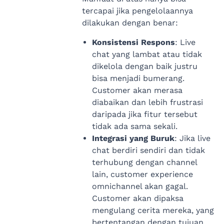
tercapai jika pengelolaannya
dilakukan dengan benar:
Konsistensi Respons
: Live
chat yang lambat atau tidak
dikelola dengan baik justru
bisa menjadi bumerang.
Customer akan merasa
diabaikan dan lebih frustrasi
daripada jika fitur tersebut
tidak ada sama sekali.
Integrasi yang Buruk
: Jika live
chat berdiri sendiri dan tidak
terhubung dengan channel
lain, customer experience
omnichannel akan gagal.
Customer akan dipaksa
mengulang cerita mereka, yang
bertentangan dengan tujuan