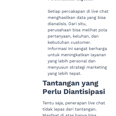
Setiap percakapan di live chat
menghasilkan data yang bisa
dianalisis. Dari situ,
perusahaan bisa melihat pola
pertanyaan, keluhan, dan
kebutuhan customer.
Informasi ini sangat berharga
untuk meningkatkan layanan
yang lebih personal dan
menyusun strategi marketing
yang lebih tepat.
Tantangan yang
Perlu Diantisipasi
Tentu saja, penerapan live chat
tidak lepas dari tantangan.
Manfaat di atas hanya bisa