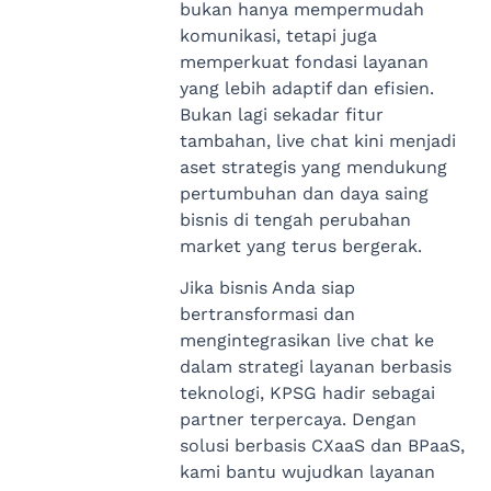
bukan hanya mempermudah
komunikasi, tetapi juga
memperkuat fondasi layanan
yang lebih adaptif dan efisien.
Bukan lagi sekadar fitur
tambahan, live chat kini menjadi
aset strategis yang mendukung
pertumbuhan dan daya saing
bisnis di tengah perubahan
market yang terus bergerak.
Jika bisnis Anda siap
bertransformasi dan
mengintegrasikan live chat ke
dalam strategi layanan berbasis
teknologi, KPSG hadir sebagai
partner terpercaya. Dengan
solusi berbasis CXaaS dan BPaaS,
kami bantu wujudkan layanan