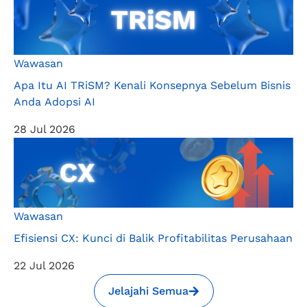
Wawasan
Apa Itu AI TRiSM? Kenali Konsepnya Sebelum Bisnis
Anda Adopsi AI
28 Jul 2026
Wawasan
Efisiensi CX: Kunci di Balik Profitabilitas Perusahaan
22 Jul 2026
Jelajahi Semua