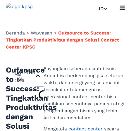
ID
Beranda
>
Wawasan
>
Outsource to Success:
Tingkatkan Produktivitas dengan Solusi Contact
Center KPSG
Outsource
26
Bayangkan seberapa jauh bisnis
DAFTAR
Mei
Anda bisa berkembang jika seluruh
to
ISI
2025
waktu dan energi yang selama ini
Success:
terpakai untuk mengurus
Tingkatkan
operasional contact center bisa
dialihkan sepenuhnya pada strategi
Produktivitas
pengembangan bisnis yang lebih
dengan
kritis dan mendalam.
Solusi
Mengelola
contact center
secara