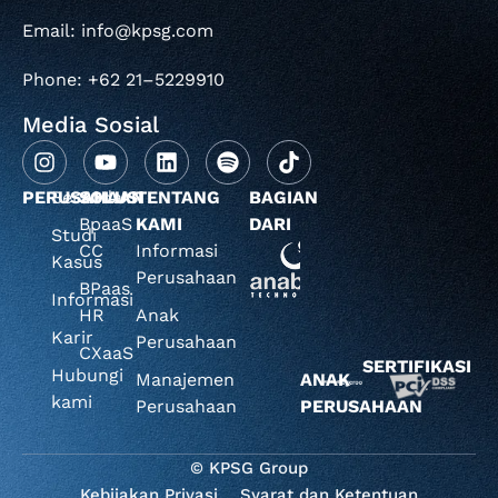
Email: info@kpsg.com
Phone: +62 21–5229910
Media Sosial
PERUSAHAAN
Beranda
SOLUSI
TENTANG
BAGIAN
BpaaS
KAMI
DARI
Studi
CC
Informasi
Kasus
Perusahaan
BPaas
Informasi
HR
Anak
Karir
Perusahaan
CXaaS
SERTIFIKASI
Hubungi
Manajemen
ANAK
kami
Perusahaan
PERUSAHAAN
© KPSG Group
Kebijakan Privasi
Syarat dan Ketentuan