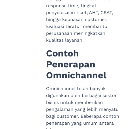
response time, tingkat
penyelesaian tiket, AHT, CSAT,
hingga kepuasan customer.
Evaluasi teratur membantu
perusahaan meningkatkan
kualitas layanan.
Contoh
Penerapan
Omnichannel
Omnichannel telah banyak
digunakan oleh berbagai sektor
bisnis untuk memberikan
pengalaman yang lebih menyatu
bagi customer. Beberapa contoh
penerapan yang umum antara