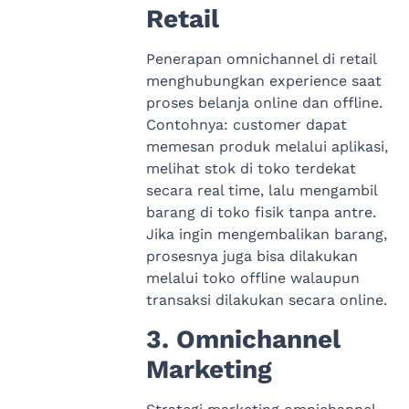
Retail
Penerapan omnichannel di retail
menghubungkan experience saat
proses belanja online dan offline.
Contohnya: customer dapat
memesan produk melalui aplikasi,
melihat stok di toko terdekat
secara real time, lalu mengambil
barang di toko fisik tanpa antre.
Jika ingin mengembalikan barang,
prosesnya juga bisa dilakukan
melalui toko offline walaupun
transaksi dilakukan secara online.
3. Omnichannel
Marketing