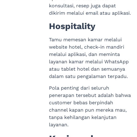
konsultasi, resep juga dapat
dikirim melalui email atau aplikasi.
Hospitality
Tamu memesan kamar melalui
website hotel, check-in mandiri
melalui aplikasi, dan meminta
layanan kamar melalui WhatsApp
atau tablet hotel dan semuanya
dalam satu pengalaman terpadu.
Pola penting dari seluruh
penerapan tersebut adalah bahwa
customer bebas berpindah
channel kapan pun mereka mau,
tanpa kehilangan kelanjutan
layanan.