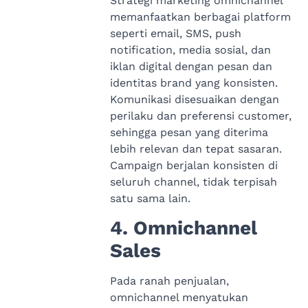
Strategi marketing omnichannel
memanfaatkan berbagai platform
seperti email, SMS, push
notification, media sosial, dan
iklan digital dengan pesan dan
identitas brand yang konsisten.
Komunikasi disesuaikan dengan
perilaku dan preferensi customer,
sehingga pesan yang diterima
lebih relevan dan tepat sasaran.
Campaign berjalan konsisten di
seluruh channel, tidak terpisah
satu sama lain.
4. Omnichannel
Sales
Pada ranah penjualan,
omnichannel menyatukan