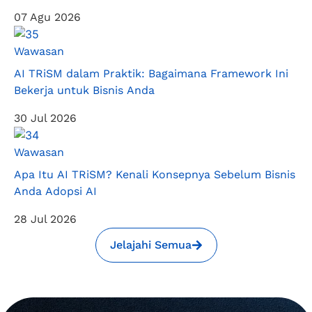
07 Agu 2026
Wawasan
AI TRiSM dalam Praktik: Bagaimana Framework Ini
Bekerja untuk Bisnis Anda
30 Jul 2026
Wawasan
Apa Itu AI TRiSM? Kenali Konsepnya Sebelum Bisnis
Anda Adopsi AI
28 Jul 2026
Jelajahi Semua