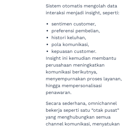
Sistem otomatis mengolah data
interaksi menjadi insight, seperti:
sentimen customer,
preferensi pembelian,
histori keluhan,
pola komunikasi,
kepuasan customer.
Insight ini kemudian membantu
perusahaan meningkatkan
komunikasi berikutnya,
menyempurnakan proses layanan,
hingga mempersonalisasi
penawaran.
Secara sederhana, omnichannel
bekerja seperti satu “otak pusat”
yang menghubungkan semua
channel komunikasi, menyatukan