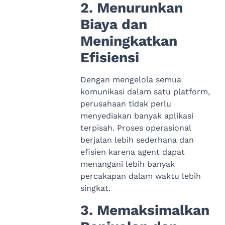
2. Menurunkan
Biaya dan
Meningkatkan
Efisiensi
Dengan mengelola semua
komunikasi dalam satu platform,
perusahaan tidak perlu
menyediakan banyak aplikasi
terpisah. Proses operasional
berjalan lebih sederhana dan
efisien karena agent dapat
menangani lebih banyak
percakapan dalam waktu lebih
singkat.
3. Memaksimalkan