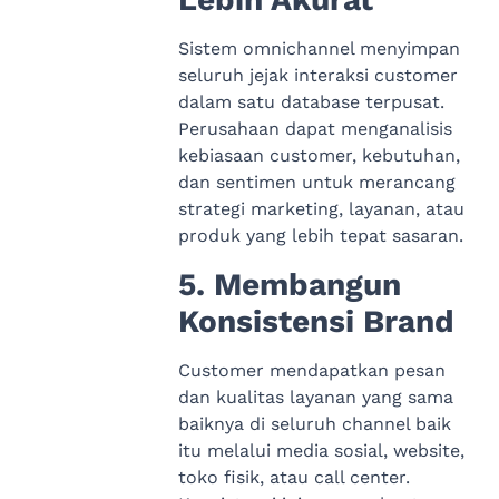
Sistem omnichannel menyimpan
seluruh jejak interaksi customer
dalam satu database terpusat.
Perusahaan dapat menganalisis
kebiasaan customer, kebutuhan,
dan sentimen untuk merancang
strategi marketing, layanan, atau
produk yang lebih tepat sasaran.
5. Membangun
Konsistensi Brand
Customer mendapatkan pesan
dan kualitas layanan yang sama
baiknya di seluruh channel baik
itu melalui media sosial, website,
toko fisik, atau call center.