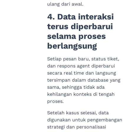
ulang dari awal.
4. Data interaksi
terus diperbarui
selama proses
berlangsung
Setiap pesan baru, status tiket,
dan respons agent diperbarui
secara real time dan langsung
tersimpan dalam database yang
sama, sehingga tidak ada
kehilangan konteks di tengah
proses.
Setelah kasus selesai, data
digunakan untuk pengembangan
strategi dan personalisasi