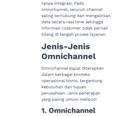
tanpa integrasi. Pada
omnichannel, seluruh channel
saling terhubung dan mengalirkan
data secara real time sehingga
informasi customer tidak pernah
hilang di tengah proses layanan.
Jenis-Jenis
Omnichannel
Omnichannel dapat diterapkan
dalam berbagai konteks
operasional bisnis, tergantung
kebutuhan dan tujuan
perusahaan. Jenis penerapan
yang paling umum meliputi:
1. Omnichannel