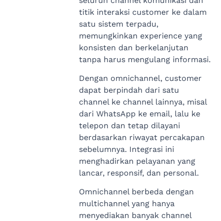
seluruh channel komunikasi dan
titik interaksi customer ke dalam
satu sistem terpadu,
memungkinkan experience yang
konsisten dan berkelanjutan
tanpa harus mengulang informasi.
Dengan omnichannel, customer
dapat berpindah dari satu
channel ke channel lainnya, misal
dari WhatsApp ke email, lalu ke
telepon dan tetap dilayani
berdasarkan riwayat percakapan
sebelumnya. Integrasi ini
menghadirkan pelayanan yang
lancar, responsif, dan personal.
Omnichannel berbeda dengan
multichannel yang hanya
menyediakan banyak channel