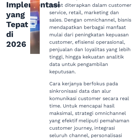
Implementasi
dapat diterapkan dalam customer
service, retail, marketing dan
yang
sales. Dengan omnichannel, bisnis
Tepat
mendapatkan berbagai manfaat
di
mulai dari peningkatan kepuasan
customer, efisiensi operasional,
2026
penjualan dan loyalitas yang lebih
tinggi, hingga kekuatan analitik
data untuk pengambilan
keputusan.
Cara kerjanya berfokus pada
sinkronisasi data dan alur
komunikasi customer secara real
time. Untuk mencapai hasil
maksimal, strategi omnichannel
yang efektif meliputi pemahaman
customer journey, integrasi
seluruh channel, personalisasi