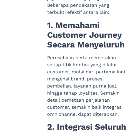
Beberapa pendekatan yang
terbukti efektif antara lain:
1. Memahami
Customer Journey
Secara Menyeluruh
Perusahaan perlu memetakan
setiap titik kontak yang dilalui
customer, mulai dari pertama kali
mengenal brand, proses
pembelian, layanan purna jual,
hingga tahap loyalitas. Semakin
detail pemetaan perjalanan
customer, semakin baik integrasi
omnichannel dapat diterapkan.
2. Integrasi Seluruh