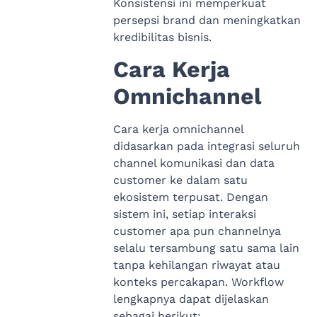
Konsistensi ini memperkuat
persepsi brand dan meningkatkan
kredibilitas bisnis.
Cara Kerja
Omnichannel
Cara kerja omnichannel
didasarkan pada integrasi seluruh
channel komunikasi dan data
customer ke dalam satu
ekosistem terpusat. Dengan
sistem ini, setiap interaksi
customer apa pun channelnya
selalu tersambung satu sama lain
tanpa kehilangan riwayat atau
konteks percakapan. Workflow
lengkapnya dapat dijelaskan
sebagai berikut: