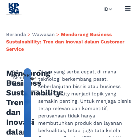
ID
Beranda
>
Wawasan
>
Mendorong Business
Sustainability: Tren dan Inovasi dalam Customer
Service
Mendorong
30
Di era yang serba cepat, di mana
DAFTAR
September
teknologi berkembang pesat,
Business
ISI
2024
keberlanjutan bisnis atau business
Sustainability:
sustainability menjadi topik yang
Tren
semakin penting. Untuk menjaga bisnis
tetap relevan dan kompetitif,
dan
perusahaan tidak hanya
Inovasi
membutuhkan produk dan layanan
dalam
berkualitas, tetapi juga tata kelola