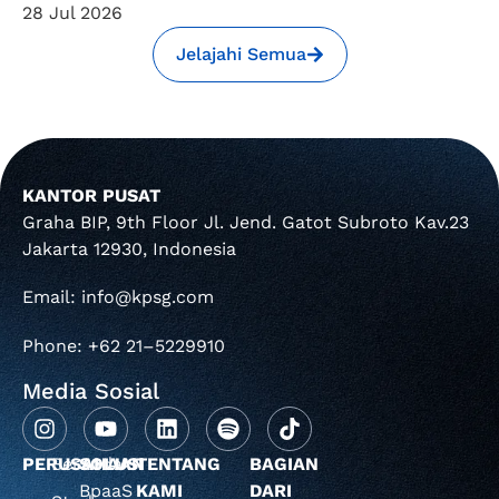
28 Jul 2026
Jelajahi Semua
KANTOR PUSAT
Graha BIP, 9th Floor Jl. Jend. Gatot Subroto Kav.23
Jakarta 12930, Indonesia
Email: info@kpsg.com
Phone: +62 21–5229910
Media Sosial
PERUSAHAAN
Beranda
SOLUSI
TENTANG
BAGIAN
BpaaS
KAMI
DARI