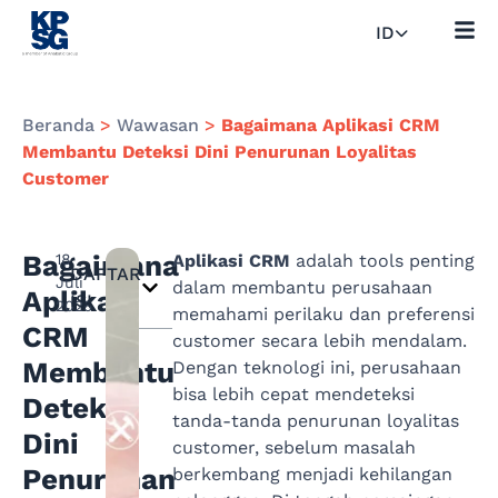
ID
Beranda
>
Wawasan
>
Bagaimana Aplikasi CRM
Membantu Deteksi Dini Penurunan Loyalitas
Customer
Bagaimana
18
Aplikasi CRM
adalah tools penting
DAFTAR
Juli
dalam membantu perusahaan
Aplikasi
ISI
2025
memahami perilaku dan preferensi
CRM
customer secara lebih mendalam.
Membantu
Dengan teknologi ini, perusahaan
bisa lebih cepat mendeteksi
Deteksi
tanda-tanda penurunan loyalitas
Dini
customer, sebelum masalah
Penurunan
berkembang menjadi kehilangan