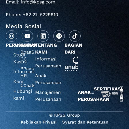
Email: info@kpsg.com
Phone: +62 21–5229910
Media Sosial
PERUSAHAAN
Beranda
SOLUSI
TENTANG
BAGIAN
BpaaS
KAMI
DARI
Studi
CC
Informasi
Kasus
Perusahaan
BPaas
Informasi
HR
Anak
Karir
Perusahaan
CXaaS
SERTIFIKASI
Hubungi
Manajemen
ANAK
kami
Perusahaan
PERUSAHAAN
© KPSG Group
Kebijakan Privasi
Syarat dan Ketentuan