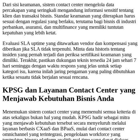
Dari sisi keamanan, sistem contact center mengelola data
percakapan yang seringkali mengandung informasi sensitif tentang
klien dan transaksi bisnis. Standar keamanan yang diterapkan harus
sesuai dengan regulasi yang berlaku, terutama bagi bisnis di industri
perbankan, asuransi, dan multifinance yang memiliki tuntutan
kepatuhan yang lebih ketat.
Evaluasi SLA uptime yang ditawarkan vendor dan kompensasi yang
diberikan jika SLA tidak terpenuhi. Minta data historis tentang
insiden yang pernah terjadi dan periksa sertifikasi keamanan yang
dimiliki. Terakhir, pastikan dukungan teknis tersedia 24 jam sehari 7
hari seminggu dengan waktu respons yang jelas untuk setiap
kategori isu, karena inilah jaring pengaman yang paling dibutuhkan
ketika sesuatu tidak berjalan sesuai rencana.
KPSG dan Layanan Contact Center yang
Menjawab Kebutuhan Bisnis Anda
Menemukan sistem contact center yang memenuhi semua kriteria di
atas sekaligus bukan hal yang mudah. KPSG hadir sebagai mitra
yang menjawab kebutuhan tersebut secara menyeluruh melalui
layanan berbasis CXaaS dan BPaaS, mulai dari contact center
omnichannel yang terintegrasi, pengelolaan workforce yang
terstruktur, hingga platform analitik real-time yang dapat diakses