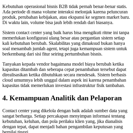
Kebutuhan operasional bisnis B2B tidak pernah benar-benar statis.
Ada periode di mana volume interaksi melonjak karena peluncuran
produk, perubahan kebijakan, atau ekspansi ke segmen market baru.
Di waktu lain, volume bisa jauh lebih rendah dari biasanya.
Sistem contact center yang baik harus bisa mengikuti ritme ini tanpa
memerlukan konfigurasi ulang besar atau pergantian sistem setiap
kali kebutuhan berubah. Skalabilitas yang dimaksud bukan hanya
soal menambah jumlah agent, tetapi juga kemampuan sistem untuk
berkembang dari sisi fitur seiring pertumbuhan bisnis.
Tanyakan kepada vendor bagaimana model biaya berubah ketika
kapasitas ditambah dan seberapa cepat penambahan tersebut dapat
direalisasikan ketika dibutuhkan secara mendesak. Sistem berbasis
cloud umumnya lebih unggul dalam aspek ini karena penambahan
kapasitas tidak memerlukan investasi infrastruktur fisik tambahan.
4. Kemampuan Analitik dan Pelaporan
Contact center yang dikelola dengan baik adalah sumber data yang
sangat berharga. Setiap percakapan menyimpan informasi tentang
kebutuhan, keluhan, dan pola perilaku klien yang, jika dianalisis
dengan tepat, dapat menjadi bahan pengambilan keputusan yang
bernilai tinggi.