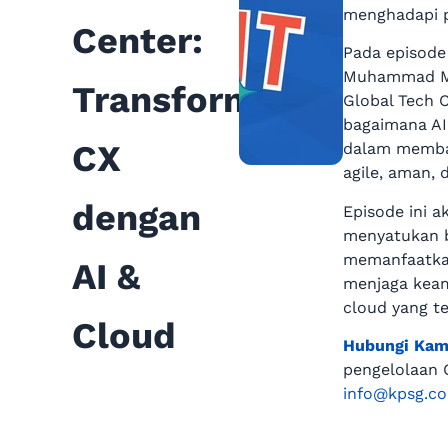
menghadapi 
Center:
Pada episode
Muhammad Mal
Transformasi
Global Tech 
bagaimana AI
CX
dalam memban
agile, aman, 
dengan
Episode ini 
menyatukan b
memanfaatkan
AI &
menjaga keam
cloud yang te
Cloud
Hubungi Kam
pengelolaan 
info@kpsg.c