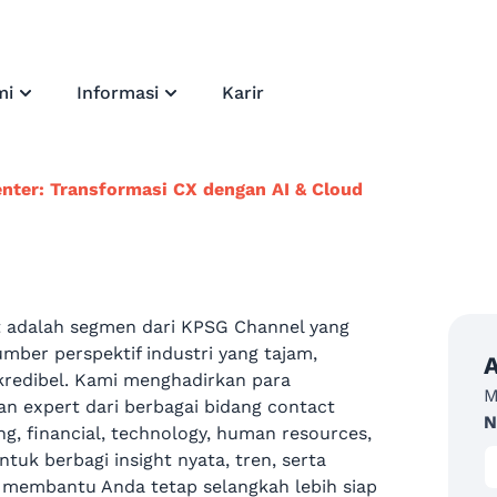
mi
Informasi
Karir
nter: Transformasi CX dengan AI & Cloud
t adalah segmen dari KPSG Channel yang
ber perspektif industri yang tajam,
A
 kredibel. Kami menghadirkan para
M
an expert dari berbagai bidang contact
N
ng, financial, technology, human resources,
ntuk berbagi insight nyata, tren, serta
g membantu Anda tetap selangkah lebih siap