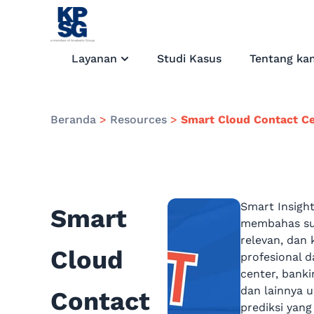
Layanan
Studi Kasus
Tentang ka
Beranda
>
Resources
>
Smart Cloud Contact Ce
Smart Insigh
Smart
membahas sum
relevan, dan
Cloud
profesional d
center, banki
dan lainnya u
Contact
prediksi yan