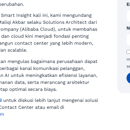
perubahan.
E
 Smart Insight kali ini, kami mengundang
iqi Akbar selaku Solutions Architect dari
N
Company (Alibaba Cloud), untuk membahas
 dan cloud kini menjadi fondasi penting
gun contact center yang lebih modern,
dan scalable.
m
akan mengulas bagaimana perusahaan dapat
s
erbagai kanal komunikasi pelanggan,
 AI untuk meningkatkan efisiensi layanan,
anan data, serta merancang arsitektur
tap optimal secara biaya.
i
untuk diskusi lebih lanjut mengenai solusi
Contact Center atau email di
om