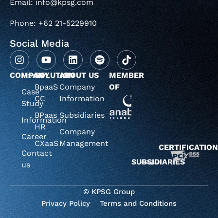
Email: info@kpsg.com
Phone: +62 21-5229910
Social Media
COMPANY
Home
SOLUTION
ABOUT US
MEMBER
BpaaS
Company
OF
Case
CC
Information
Study
BPaas
Subsidiaries
Information
HR
Company
Career
CXaaS
Management
CERTIFICATIO
Contact
SUBSIDIARIES
us
© KPSG Group
Privacy Policy
Terms and Conditions