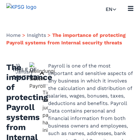
EN
Home
>
Insights
>
The importance of protecting
Payroll systems from Internal security threats
The
10
Payroll is one of the most
TABLE OF
January
important and sensitive aspects of
importance
CONTENTS
2024
any business in which it involves
of
the calculation and distribution of
Tidak
protecting
salaries, wages, bonuses, taxes,
ditemukan
deductions and benefits. Payroll
Payroll
judul
Data contains personal and
pada
systems
financial information from both
halaman
from
business owners and employees,
ini.
such as names, addresses, bank
Internal