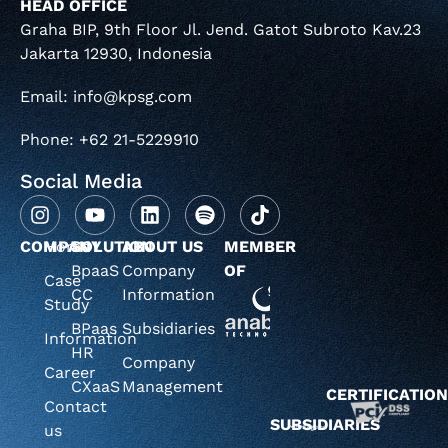
HEAD OFFICE
Graha BIP, 9th Floor Jl. Jend. Gatot Subroto Kav.23
Jakarta 12930, Indonesia
Email: info@kpsg.com
Phone: +62 21-5229910
Social Media
COMPANY
Home
SOLUTION
ABOUT US
MEMBER
BpaaS
Company
OF
Case
CC
Information
Study
BPaas
Subsidiaries
Information
HR
Company
Career
CXaaS
Management
CERTIFICATIO
Contact
SUBSIDIARIES
us